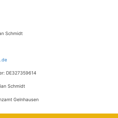
an Schmidt
n.de
mer: DE327359614
tian Schmidt
nzamt Gelnhausen